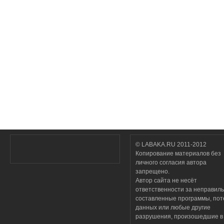
© LABAKA.RU 2011-2012
Копирование материалов без
личного согласия автора
запрещено.
Автор сайта не несёт
ответственности за неправил
составленные программы, по
данных или любые другие
разрушения, произошедшие в