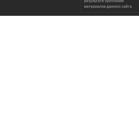
результате прочтения
материалов данного сайта