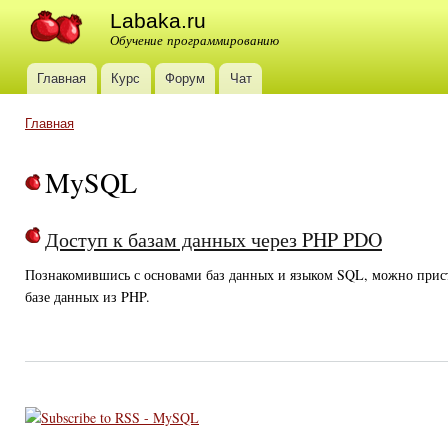
Ski
Labaka.ru
mai
Обучение программированию
con
Главная
Курс
Форум
Чат
Main menu
Главная
You are here
MySQL
Доступ к базам данных через PHP PDO
Познакомившись с основами баз данных и языком SQL, можно прист
базе данных из PHP.